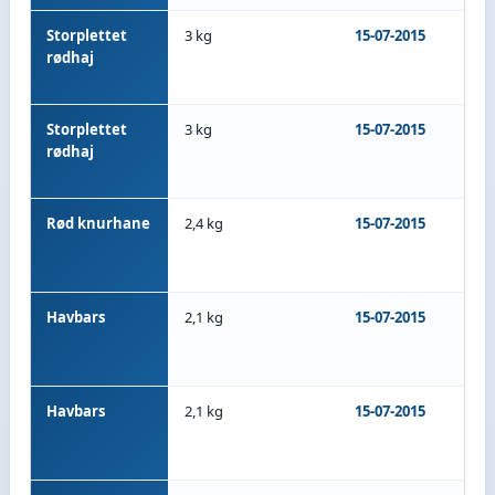
Storplettet
3 kg
15-07-2015
M/S
rødhaj
An
5
Storplettet
3 kg
15-07-2015
M/S
rødhaj
An
5
Rød knurhane
2,4 kg
15-07-2015
M/S
An
5
Havbars
2,1 kg
15-07-2015
M/S
An
5
Havbars
2,1 kg
15-07-2015
M/S
An
5