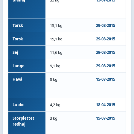
Blåhaj
35 kg
15-07-2015
M/S
An
5
Torsk
15,1 kg
29-08-2015
M/S
Torsk
15,1 kg
29-08-2015
M/S
Sej
11,6 kg
29-08-2015
M/S
Lange
9,1 kg
29-08-2015
M/S
Havål
8 kg
15-07-2015
M/S
An
5
Lubbe
4,2 kg
18-04-2015
M/S
Storplettet
3 kg
15-07-2015
M/S
rødhaj
An
5