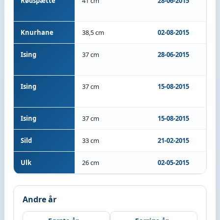
Rødspætte
41 cm
28-06-2015
M/S
Mar
Knurhane
38,5 cm
02-08-2015
M/S
Ising
37 cm
28-06-2015
M/S
Mar
Ising
37 cm
15-08-2015
M/S
Ising
37 cm
15-08-2015
M/S
Sild
33 cm
21-02-2015
M/S
Ulk
26 cm
02-05-2015
M/S 
Andre år