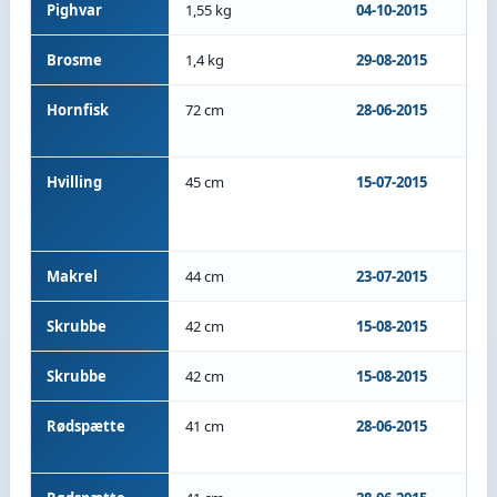
Pighvar
1,55 kg
04-10-2015
M/S
Brosme
1,4 kg
29-08-2015
M/S
Hornfisk
72 cm
28-06-2015
M/S
Mar
Hvilling
45 cm
15-07-2015
M/S
An
5
Makrel
44 cm
23-07-2015
M/S
Skrubbe
42 cm
15-08-2015
M/S
Skrubbe
42 cm
15-08-2015
M/S
Rødspætte
41 cm
28-06-2015
M/S
Mar