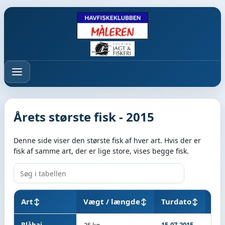
Menu
Årets største fisk - 2015
Denne side viser den største fisk af hver art. Hvis der er
fisk af samme art, der er lige store, vises begge fisk.
Art
↕
Vægt / længde
↕
Turdato
↕
Ski