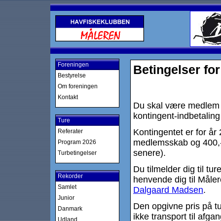
Foreningen
Betingelser for
Bestyrelse
Om foreningen
Kontakt
Du skal være medlem af
kontingent-indbetaling 
Ture
Kontingentet er for år 
Referater
medlemsskab og 400,-
Program 2026
senere).
Turbetingelser
Du tilmelder dig til tu
Rekorder
henvende dig til Måle
Samlet
Dalgaard Madsen
.
Junior
Den opgivne pris på t
Danmark
ikke transport til afg
Udland