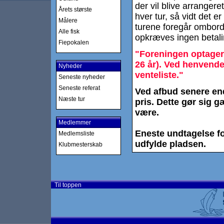
der vil blive arrangeret
Årets største
hver tur, så vidt det er
Målere
turene foregår ombord
Alle fisk
opkræves ingen betalin
Fiepokalen
"Foreningen optager
26 år). Ved henvend
Nyheder
venteliste."
Seneste nyheder
Seneste referat
Ved afbud senere en
Næste tur
pris. Dette gør sig 
være.
Medlemmer
Eneste undtagelse fo
Medlemsliste
udfylde pladsen.
Klubmesterskab
Til toppen