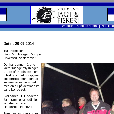
Nyheder
|
Seneste referat
|
Næste tu
Dato : 20-09-2014
Tur : Kombitur
Skib : M/S Maagen, Vorupør.
Fiskested : Vesterhavet
Der har gennem årene
været mange aflysninger
af ture på Nordsøen, som
oftest pga. dårligt vejr, men
lige præcis denne lørdag i
september ramte vi plet
med en tur på det fladeste
vand længe set.
Stor cadeau til turlederen
for at ramme så godt plet,
vi håber at det er
standarden fremover.
Turen var en point-tur, som