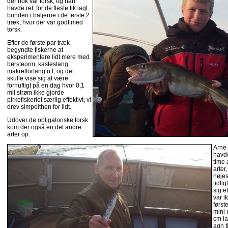
der nok var torsk, og han
havde ret, for de fleste fik lagt
bunden i baljerne i de første 2
træk, hvor der var godt med
torsk.
Efter de første par træk
begyndte fiskerne at
eksperimentere lidt mere med
børsteorm, kastestang,
makrelforfang o.l, og det
skulle vise sig at være
fornuftigt på en dag hvor 0,1
mil strøm ikke gjorde
pirkefiskeriet særlig effektivt, vi
drev simpelthen for lidt.
Udover de obligatoriske torsk
kom der også en del andre
arter op.
Arne 
havde
time 
arter
nøjes
tidli
sig e
var i
først
mini-
cm la
agn t