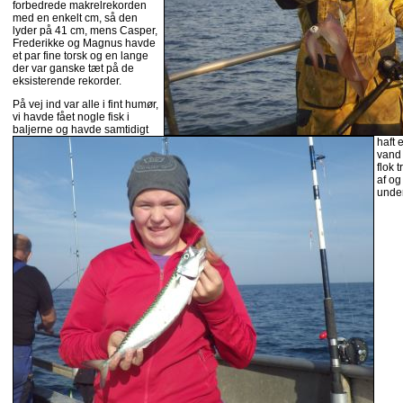
forbedrede makrelrekorden
med en enkelt cm, så den
lyder på 41 cm, mens Casper,
Frederikke og Magnus havde
et par fine torsk og en lange
der var ganske tæt på de
eksisterende rekorder.
På vej ind var alle i fint humør,
vi havde fået nogle fisk i
baljerne og havde samtidigt
haft 
vand
flok 
af og
under