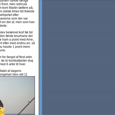
tdysten havde længe
i front, men sidst på
 kom Martin tættere på,
n sidste times tid fiskede
elhjertet efter
hanerne som der var
t en del af, men som han
lede.
lev belønnet kort før tid
den første knurhane der
e ham a point med Arne,
rt efter med endnu en, så
nu havde 1 point mere
rne.
 for fangst af flest arter
 de to kombattanter dog
med 6 arter til hver.
tatet af dagens
engelser blev ialt 11