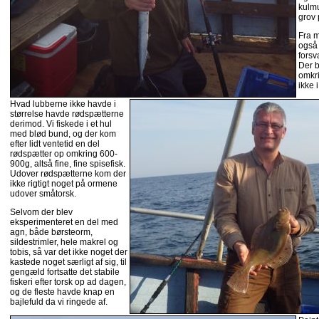
kulmu
grov 
Fra 
også 
forsv
Der b
omkri
ikke 
Hvad lubberne ikke havde i
størrelse havde rødspætterne
derimod. Vi fiskede i et hul
med blød bund, og der kom
efter lidt ventetid en del
rødspætter op omkring 600-
900g, altså fine, fine spisefisk.
Udover rødspætterne kom der
ikke rigtigt noget på ormene
udover småtorsk.
Selvom der blev
eksperimenteret en del med
agn, både børsteorm,
sildestrimler, hele makrel og
tobis, så var det ikke noget der
kastede noget særligt af sig, til
gengæld fortsatte det stabile
fiskeri efter torsk op ad dagen,
og de fleste havde knap en
bajlefuld da vi ringede af.