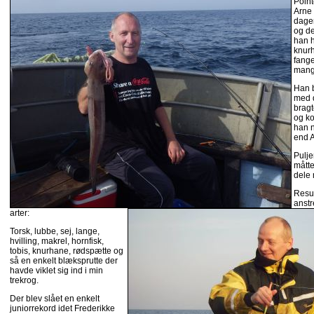
Poin
Arne 
dagen
og de
han h
knur
fange
mang
Han b
med 
bragt
og ko
han 
end A
Puljen
måtte
dele 
Resul
anstr
arter:
Torsk, lubbe, sej, lange,
hvilling, makrel, hornfisk,
tobis, knurhane, rødspætte og
så en enkelt blæksprutte der
havde viklet sig ind i min
trekrog.
Der blev slået en enkelt
juniorrekord idet Frederikke