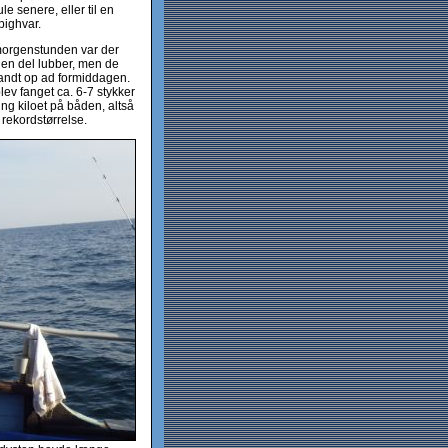
le senere, eller til en
pighvar.
morgenstunden var der
en del lubber, men de
andt op ad formiddagen.
lev fanget ca. 6-7 stykker
ng kiloet på båden, altså
i rekordstørrelse.