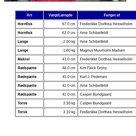
Art
Vægt/Længde
Fanget af
Hornfisk
67.0 cm
Frederikke Dorthea Hesselholm
Hornfisk
62.0 cm
Arne Schibelfeldt
Lange
2.00 kg
Arne Schibelfeldt
Lange
1.60 kg
Magnus Muurholm Madsen
Makrel
41.0 cm
Frederikke Dorthea Hesselholm
Rødspætte
48.0 cm
Kim Falck Grony
Rødspætte
45.0 cm
Kurt J. Pedersen
Rødspætte
42.0 cm
Arne Schibelfeldt
Rødspætte
42.0 cm
Casper Bundgaard
Torsk
3.30 kg
Casper Bundgaard
Torsk
3.10 kg
Frederikke Dorthea Hesselholm