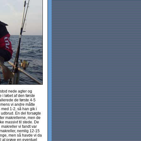
stod nede agter og
 i løbet af den første
allerede de første 4-5
, mens vi andre måtte
 med 1-2, så han gik i
gt udbrud. En del forsøgte
fter makrellerne, men de
kke massivt til stede. De
e makreller vi fandt var
makreller, nemlig 12-15
nge, men så havde vi da
il at prøve en eventuel