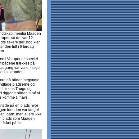
ndtskab, nemlig Maagen
orupør, så det var 12
te fiskere der stod klar
randen lidt i 6 lørdag
en.
n i Vorupør er speciel
at bådene trækkes på
 adgang var via en stige
te fra stranden.
ord på båden begyndte
 indtage pladserne og
 til, mens Thøge og
 riggede båden til så vi
 komme til havs.
artede på en plads hvor
gen forinden var fanget
ar i garn, men ellers ikke
en plads som Maagen
 fisket på før.