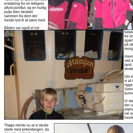
erstatning for en tidligere
aflyst pointtur, og en hurtig
pulje blev skrabet
sammen fra dem der
havde lyst til at være med.
Båden var også et nyt
beke
fra V
spænd
på st
morg
Havne
ved 
land,
direk
Om b
vi at
rigge
Svend
kunne
Vi st
der u
pighv
var 
havde
Thøge mente nu at vi skulle
starte med pirkestangen, da