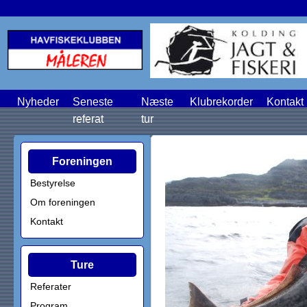
Nyheder
Seneste
Næste
Klubrekorder
Kontakt
referat
tur
Foreningen
Bestyrelse
Om foreningen
Kontakt
Ture
Referater
Program