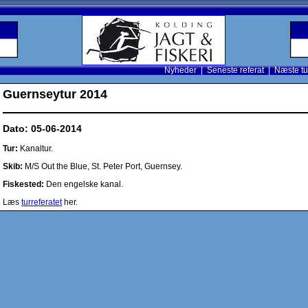
Nyheder
|
Seneste referat
|
Næste tu
Guernseytur 2014
Dato:
05-06-2014
Tur:
Kanaltur.
Skib:
M/S Out the Blue, St. Peter Port, Guernsey.
Fiskested:
Den engelske kanal.
Læs
turreferatet
her.