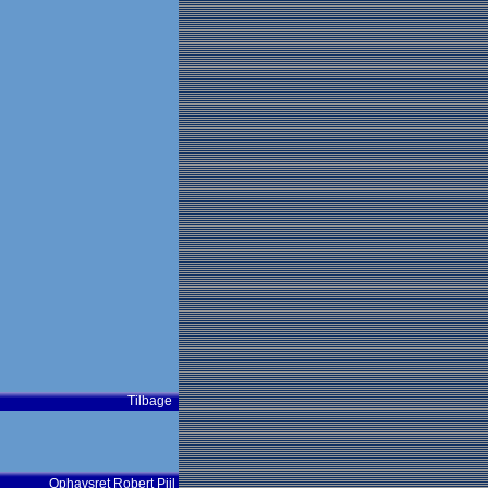
Tilbage
Ophavsret
Robert Piil