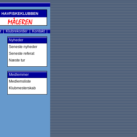
r
|
Klubrekorder
|
Kontakt
|
Nyheder
Seneste nyheder
Seneste referat
Næste tur
Medlemmer
Medlemsliste
Klubmesterskab