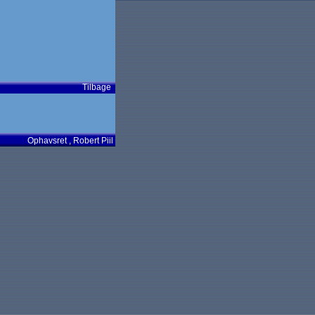
Tilbage
Ophavsret ,
Robert Piil