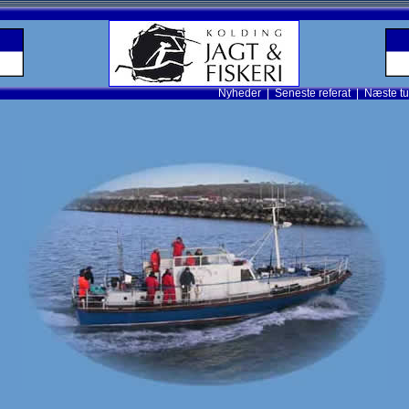
Nyheder
|
Seneste referat
|
Næste tu